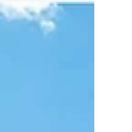
paradox' to the requirements of the new Church
Preservation Fund: See how discreet sensor
technology makes the invisible indoor climate
visible. Learn how data helps managers make
informed choices about heating and
maintenance, securing our irreplaceable cultural
heritage for future generations.