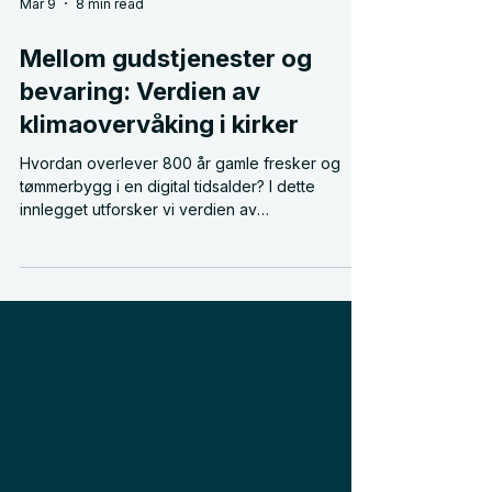
Mar 9
8 min read
Mellom gudstjenester og
bevaring: Verdien av
klimaovervåking i kirker
Hvordan overlever 800 år gamle fresker og
tømmerbygg i en digital tidsalder? I dette
innlegget utforsker vi verdien av
klimaovervåking i historiske kirker. Fra
bevaringsparadokset til de tekniske kravene i
det nye Kirkebevaringsfondet: Se hvordan
diskret sensorteknologi gjør det usynlige
inneklimaet synlig. Lær hvordan data hjelper
forvaltere med å ta informerte valg om
oppvarming og vedlikehold, slik at vår